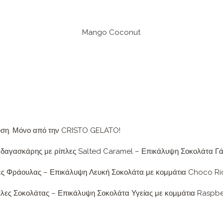
Mango Coconut
γεύση. Μόνο από την CRISTO GELATO!
Μαδαγασκάρης
με ρίπλες Salted Caramel –
Επικάλυψη Σοκολάτα Γ
λες Φράουλας –
Επικάλυψη Λευκή Σοκολάτα με κομμάτια
Choco Ri
πλες Σοκολάτας –
Επικάλυψη Σοκολάτα Υγείας με κομμάτια
Raspber