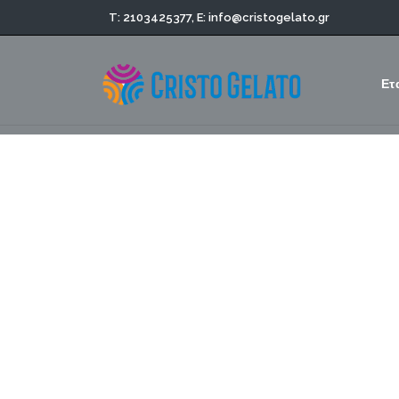
T: 2103425377,
E: info@cristogelato.gr
Ετ