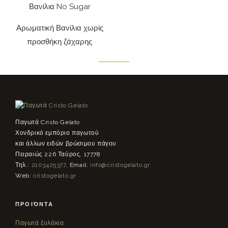
Βανίλια No Sugar
Αρωματική Βανίλια χωρίς
προσθήκη ζάχαρης
Παγωτά Cristo Gelato
Χονδρικό εμπόριο παγωτού
και άλλων ειδών βρώσιμου πάγου
Πειραιώς 226 Ταύρος, 17778
Τηλ.:
2103425377
, Email:
info@cristogelato.gr
Web:
cristogelato.gr
ΠΡΟΪΌΝΤΑ
Παγωτά ξυλάκια