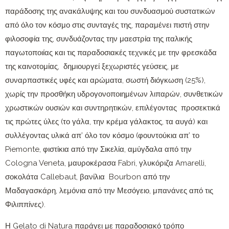
παράδοσης της ανακάλυψης και του συνδυασμού συστατικών
από όλο τον κόσμο στις συνταγές της, παραμένει πιστή στην
φιλοσοφία της, συνδυάζοντας την μαεστρία της ιταλικής
παγωτοποιίας και τις παραδοσιακές τεχνικές με την φρεσκάδα
της καινοτομίας, δημιουργεί ξεχωριστές γεύσεις, με
συναρπαστικές υφές και αρώματα, σωστή διόγκωση (25%),
χωρίς την προσθήκη υδρογονοποιημένων λιπαρών, συνθετικών
χρωστικών ουσιών και συντηρητικών, επιλέγοντας προσεκτικά
τις πρώτες ύλες (το γάλα, την κρέμα γάλακτος, τα αυγά) και
συλλέγοντας υλικά απ’ όλο τον κόσμο (φουντούκια απ’ το
Piemonte, φιστίκια από την Σικελία, αμύγδαλα από την
Cologna Veneta, μαυροκέρασα Fabri, γλυκόριζα Amarelli,
σοκολάτα Callebaut, βανίλια Bourbon από την
Μαδαγασκάρη, λεμόνια από την Μεσόγειο, μπανάνες από τις
Φιλιππίνες).
Η Gelato di Natura παράγει με παραδοσιακό τρόπο