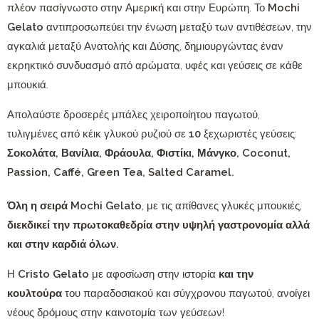
πλέον πασίγνωστο στην Αμερική και στην Ευρώπη. Το
Mochi
Gelato
αντιπροσωπεύει την ένωση μεταξύ των αντιθέσεων, την
αγκαλιά μεταξύ Ανατολής και Δύσης, δημιουργώντας έναν
εκρηκτικό συνδυασμό από αρώματα, υφές και γεύσεις σε κάθε
μπουκιά.
Απολαύστε δροσερές μπάλες χειροποίητου παγωτού,
τυλιγμένες από κέικ γλυκού ρυζιού σε
10
ξεχωριστές γεύσεις:
Σοκολάτα, Βανίλια, Φράουλα, Φιστίκι, Μάνγκο, Coconut,
Passion, Caff
é
, Green Tea, Salted Caramel.
Όλη η σειρά
Mochi
Gelato
, με τις απίθανες γλυκές μπουκιές,
διεκδικεί την πρωτοκαθεδρία στην υψηλή γαστρονομία αλλά
και στην καρδιά όλων.
Η
Cristo
Gelato
με αφοσίωση στην ιστορία
και την
κουλτούρα
του παραδοσιακού και σύγχρονου παγωτού, ανοίγει
νέους δρόμους στην καινοτομία των γεύσεων!