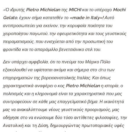
«Ό ιδρυτής
Pietro
Michielan
της
MICHI
και το υπέροχο
Mochi
Gelato
, έχουν σήμα κατατεθέν το
«
made
in
Italy
»!
Αυτό
αντιπροσωπεύει για εκείνον, την κορυφαία ποιότητα του
χειροποίητου παγωτού, την εφευρετικότητα και τους γευστικούς
πειραματισμούς, που ενισχύεται από την προσωπική του
φροντίδα και το απαράμιλλο βενετσιάνικο στιλ του.
Δεν υπάρχει αμφιβολία, ότι το πνεύμα του Μάρκο Πόλο
εξακολουθεί να υφίσταται ακόμα και σήμερα στο
dna
των
επιχειρηματιών της βορειοανατολικής Ιταλίας. Και όπως
χαρακτηριστικά αναφέρει ο κος
Pietro
Michielan
η ιστορία, ο
πολιτισμός και η κληρονομιά είναι τα χαρακτηριστικά που μας
συντροφεύουν σε κάθε μας επαγγελματικό βήμα.
Η ικανότητά
μας να ανακαλύπτουμε νέους γευστικούς προορισμούς, μας
οδήγησε στο να ενώσουμε δύο τόσο αντίθετες φιλοσοφίες, την
Ανατολική και τη Δύση, δημιουργώντας πρωτοποριακές υφές