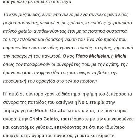
και γεύσεις με απόλυτη επιτυχία.
Το κέικ ρυζιού μας, είναι φτιαγμένο με ένα συγκεκριμένο είδος
ρυζιού πουτίγκας, γεμισμένο με φρέσκο, κρεμώδες, χειροποίητο
ιταλικό
gelato
, αναδεικνύοντας έτσι με τα ποιοτικά συστατικά
του, την πλούσια και δροσερή γεύση του.
Ένα νέο προϊόν που
συμπυκνώνει εκατοντάδες χρόνια ιταλικής ιστορίας, γύρω από
την παραγωγή του παγωτού. Ο κος
Pietro
Michielan,
ή
Michi
όπως τον προσφωνούν οι συνεργάτες του, με την αγάπη, την
έμπνευση και την φροντίδα του, κατάφερε να βάλει την
προσωπική του σφραγίδα στο τελικό προϊόν.»
Γι΄ αυτό σε σύντομο χρονικό διάστημα, η φήμη του ξεπέρασε τα
σύνορα της πατρίδας του και έγινε η
Νο 1 εταιρία
στην
παραγωγή του
Mochi
Gelato
, κατακτώντας την παγκόσμια
αγορά!
Στην
Cristo
Gelato
,
ταυτιζόμαστε με την εμπνευσμένες
και καινοτόμες γεύσεις, επενδύοντας σε ότι πιο ιδιαίτερο
υπάρχει στην αγορά του παγωτού, γι΄αυτό και είμαστε